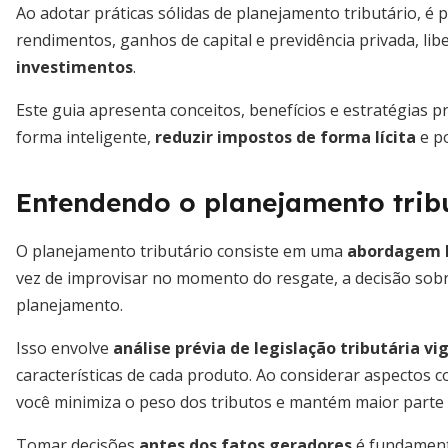
Ao adotar práticas sólidas de planejamento tributário, é 
rendimentos, ganhos de capital e previdência privada, li
investimentos
.
Este guia apresenta conceitos, benefícios e estratégias p
forma inteligente,
reduzir impostos de forma lícita
e po
Entendendo o planejamento trib
O planejamento tributário consiste em uma
abordagem l
vez de improvisar no momento do resgate, a decisão sobre
planejamento.
Isso envolve
análise prévia de legislação tributária vi
características de cada produto. Ao considerar aspectos c
você minimiza o peso dos tributos e mantém maior parte
Tomar decisões
antes dos fatos geradores
é fundamenta