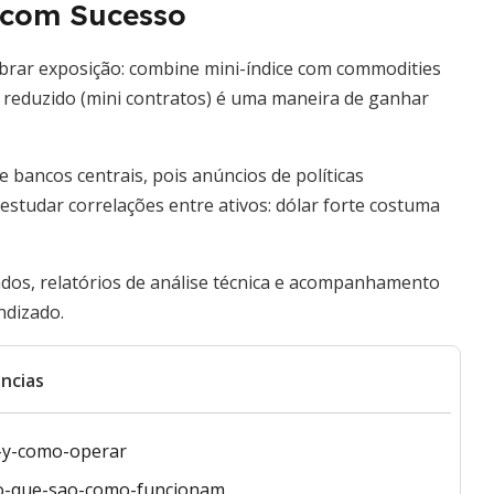
r com Sucesso
ibrar exposição: combine mini-índice com commodities
 reduzido (mini contratos) é uma maneira de ganhar
 bancos centrais, pois anúncios de políticas
estudar correlações entre ativos: dólar forte costuma
cados, relatórios de análise técnica e acompanhamento
ndizado.
ncias
s-y-como-operar
s-o-que-sao-como-funcionam