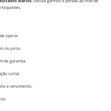
ultados diários
, calcula ganhos e perdas ao final de
ticipantes.
de operar.
es ou juros.
m de garantia.
ção curta).
nho e vencimento.
cos.