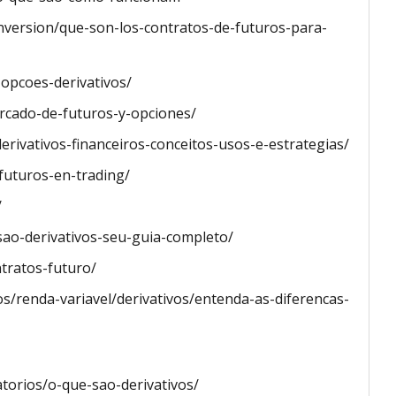
inversion/que-son-los-contratos-de-futuros-para-
opcoes-derivativos/
ercado-de-futuros-y-opciones/
rivativos-financeiros-conceitos-usos-e-estrategias/
futuros-en-trading/
/
sao-derivativos-seu-guia-completo/
tratos-futuro/
os/renda-variavel/derivativos/entenda-as-diferencas-
atorios/o-que-sao-derivativos/