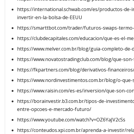
https://international.schwab.com/es/productos-de-
invertir-en-la-bolsa-de-EEUU
https://smarttbot.com/trader/futuros-swaps-termo-
https://clubdecapitales.com/educacion/que-es-el-m
https://www.melver.com.br/blog/guia-completo-de-de
https://www.novatostradingclub.com/blog/que-son-
https://fkpartners.com/blog/derivativos-financeiros
https://www.nordinvestimentos.com.br/blog/o-que-
https://www.raisin.com/es-es/inversion/que-son-con
https://borainvestir.b3.com.br/tipos-de-investiment
entre-opcoes-e-mercado-futuro/
https://www.youtube.com/watch?v=OZ6YaJV2cSs
https://conteudos.xpi.com.br/aprenda-a-investir/rel