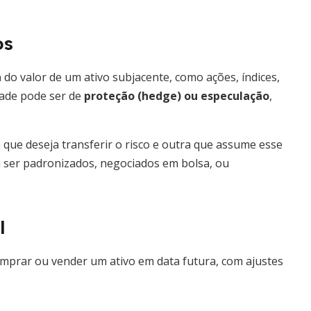
os
a
do valor de um ativo subjacente, como ações, índices,
dade pode ser de
proteção (hedge) ou especulação
,
 que deseja transferir o risco e outra que assume esse
m ser padronizados, negociados em bolsa, ou
l
prar ou vender um ativo em data futura, com ajustes