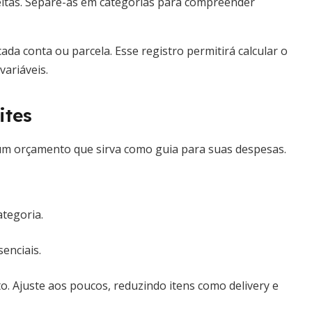
eitas. Separe-as em categorias para compreender
da conta ou parcela. Esse registro permitirá calcular o
ariáveis.
ites
um orçamento que sirva como guia para suas despesas.
ategoria.
enciais.
o. Ajuste aos poucos, reduzindo itens como delivery e