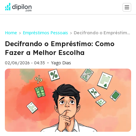
Home
Empréstimos Pessoais
>
>
Decifrando o Empréstimo:
Como Fazer a Melhor Esc
Decifrando o Empréstimo: Como
olha
Fazer a Melhor Escolha
Yago Dias
02/06/2026 - 04:35
•