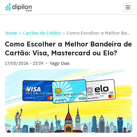
Home
Cartões de Crédito
>
>
Como Escolher a Melhor Ban
deira de Cartão: Visa, Master
Como Escolher a Melhor Bandeira de
card ou Elo?
Cartão: Visa, Mastercard ou Elo?
Yago Dias
17/05/2026 - 23:39
•