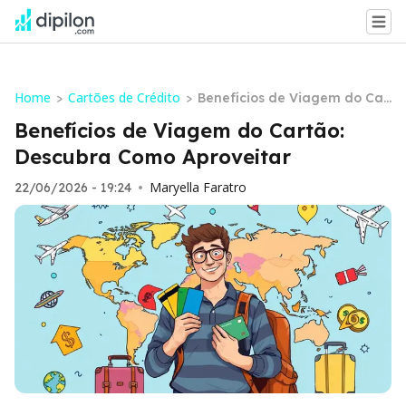
Home
Cartões de Crédito
>
>
Benefícios de Viagem do Car
tão: Descubra Como Aproveit
Benefícios de Viagem do Cartão:
ar
Descubra Como Aproveitar
Maryella Faratro
22/06/2026 - 19:24
•