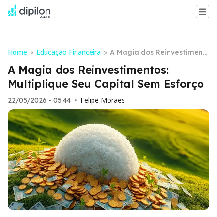
Home
Educação Financeira
>
>
A Magia dos Reinvestiment
os: Multiplique Seu Capital S
A Magia dos Reinvestimentos:
em Esforço
Multiplique Seu Capital Sem Esforço
Felipe Moraes
22/05/2026 - 05:44
•