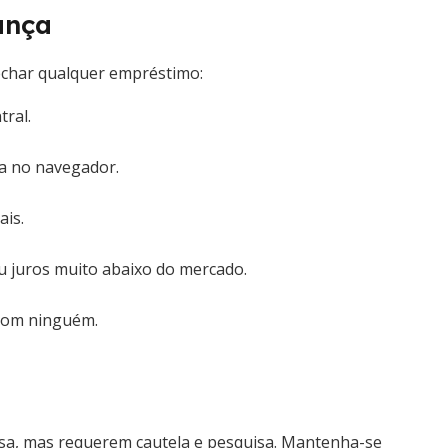
ança
fechar qualquer empréstimo:
tral.
ça no navegador.
ais.
u juros muito abaixo do mercado.
 com ninguém.
sa, mas requerem cautela e pesquisa. Mantenha-se