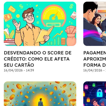
DESVENDANDO O SCORE DE
PAGAMEN
CRÉDITO: COMO ELE AFETA
APROXIM
SEU CARTÃO
FORMA D
16/04/2026 - 14:39
16/04/2026 - 