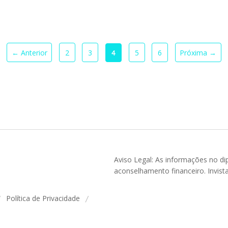
← Anterior
2
3
5
6
Próxima →
4
Aviso Legal: As informações no di
aconselhamento financeiro. Invist
Política de Privacidade
/
/