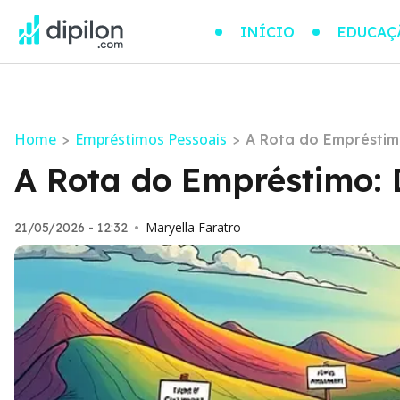
INÍCIO
EDUCAÇ
Home
Empréstimos Pessoais
>
>
A Rota do Empréstim
A Rota do Empréstimo:
Maryella Faratro
21/05/2026 - 12:32
•