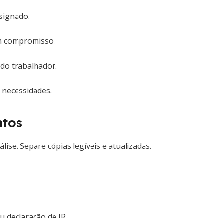
signado.
m compromisso.
 do trabalhador.
 necessidades.
ntos
álise. Separe cópias legíveis e atualizadas.
u declaração de IR.