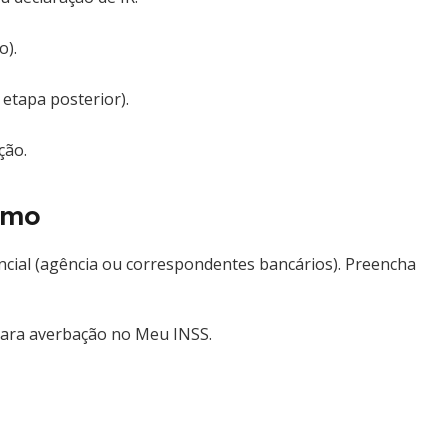
o).
etapa posterior).
ção.
imo
encial (agência ou correspondentes bancários). Preencha
para averbação no Meu INSS.